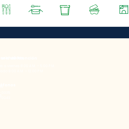
ENVASES
PAPELERÍ
UBIERTOS
CARTÓN
FIAMBRERAS
REDONDOS
SERVILLE
KRAFT
esechables
ario de Atención
s a viernes 8:00 A.M. – 5:00 P.M.
do 8:00 A.M. – 12:00 P.M.
léfonos
as
-0035
as
-0043