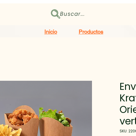
Buscar...
Inicio
Productos
Env
Kra
Ori
ver
SKU: 220