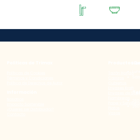
CARRIZOS Y
PLATO HONDO
C
REVOLVEDORES
Políticas de Trimax
Productos D
Hor
Lune
Políticas de Cookies
Tazón Hondo
Sába
Términos y Condiciones
Carrizos
Política de Derechos de Autor
Cubiertos
Envases Kraft
​
Información
Te
Envases de Sop
Fiambreras
Nosotros
260
Papel y Servillet
Impacto Sostenible
260
Platos
¿Quieres ser Distribuidor?
Vasos
Contacto