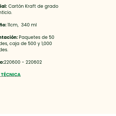
al:
Cartón Kraft de grado
ticio.
ño:
11cm, 340 ml
ntación:
Paquetes de 50
es, caja de 500 y 1,000
des.
o:
220600 - 220602
 TÉCNICA