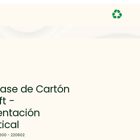
ase de Cartón
ft -
entación
tical
600 - 220602