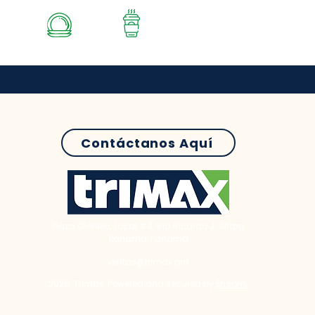
A Y
PLATOS
VASOS
TAS
Contáctanos Aquí
Plaza Gloriela, Local #4, Vía Ricardo J. Alfaro,
Panamá, Panamá
ventas@trimax.pro
2026 Trimax. Powered and secured by
Encom