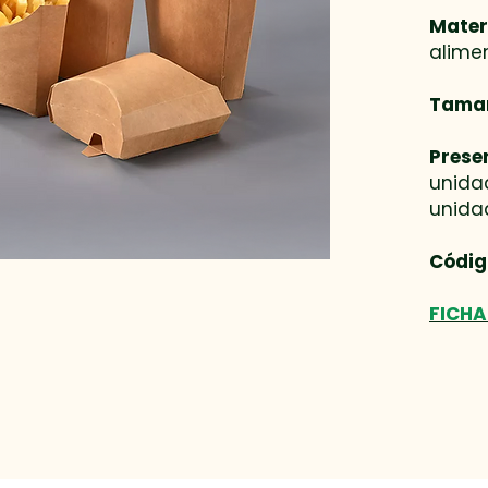
Materi
alimen
Tama
Prese
unidad
unida
Códig
FICHA